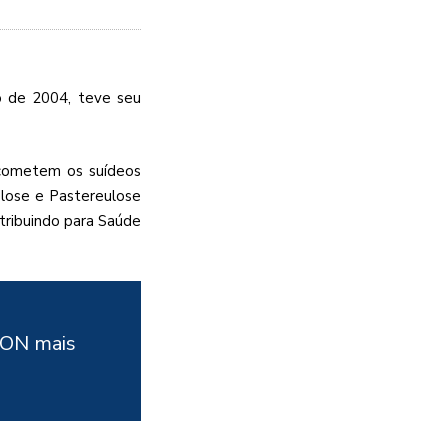
o de 2004, teve seu
 acometem os suídeos
elose e Pastereulose
ntribuindo para Saúde
ARON mais