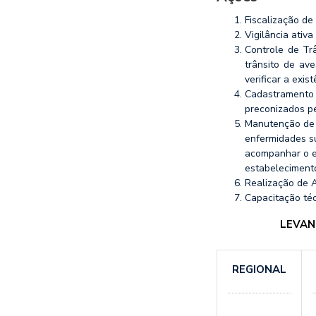
Fiscalização de
Vigilância ativa
Controle de Tr
trânsito de av
verificar a exi
Cadastramento
preconizados pe
Manutenção de u
enfermidades su
acompanhar o es
estabeleciment
Realização de A
Capacitação téc
LEVAN
REGIONAL