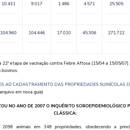
10.431
9.017
1.486
4.571
25.505
104.960
104.446
17.010
45.306
271.722
à 22ª etapa de vacinação contra Febre Aftosa (15/04 a 15/05/07).
 bovinos.
S AO CADASTRAMENTO DAS PROPRIEDADES SUINÍCOLAS D
 arquivo em nova guia)
OU NO ANO DE 2007 O INQUÉRITO SOROEPIDEMIOLÓGICO 
CLÁSSICA:
2098 animais em 348 propriedades, obedecendo a princíp