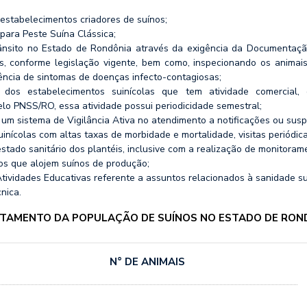
 estabelecimentos criadores de suínos;
 para Peste Suína Clássica;
ânsito no Estado de Rondônia através da exigência da Documentaçã
es, conforme legislação vigente, bem como, inspecionando os animais
stência de sintomas de doenças infecto-contagiosas;
 dos estabelecimentos suinícolas que tem atividade comercial, 
lo PNSS/RO, essa atividade possui periodicidade semestral;
m sistema de Vigilância Ativa no atendimento a notificações ou susp
inícolas com altas taxas de morbidade e mortalidade, visitas periódica
tado sanitário dos plantéis, inclusive com a realização de monitoram
os que alojem suínos de produção;
tividades Educativas referente a assuntos relacionados à sanidade su
nica.
TAMENTO DA POPULAÇÃO DE SUÍNOS NO ESTADO DE RON
N° DE ANIMAIS