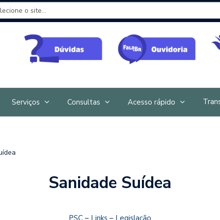
Tran
Serviços
Consultas
Acesso rápido
uídea
Sanidade Suídea
PSC
–
Links
–
Legislação