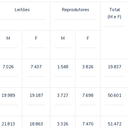
Leitões
Reprodutores
Total
(M e F)
M
F
M
F
7.026
7.437
1.548
3.826
19.837
19.989
19.187
3.727
7.698
50.601
21.813
18.863
3.326
7.470
51.472