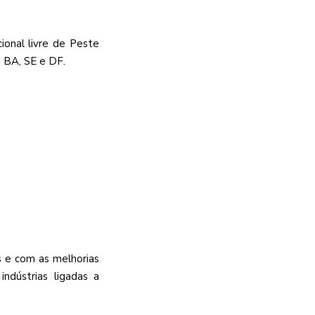
ional livre de Peste
, BA, SE e DF.
s e com as melhorias
ndústrias ligadas a